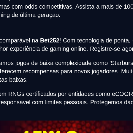
mas com odds competitivas. Assista a mais de 10
ming de última geração.
ncomparável na
Bet252
! Com tecnologia de ponta,
lhor experiência de gaming online. Registre-se a
mos jogos de baixa complexidade como 'Starburst',
ferecem recompensas para novos jogadores. Muitos
as baixas.
com RNGs certificados por entidades como eCOG
responsável com limites pessoais. Protegemos dad