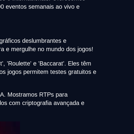
00 eventos semanais ao vivo e
 gráficos deslumbrantes e
gora e mergulhe no mundo dos jogos!
 'Roulette' e 'Baccarat'. Eles têm
 jogos permitem testes gratuitos e
RA. Mostramos RTPs para
os com criptografia avançada e