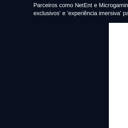
Parceiros como NetEnt e Microgamin
exclusivos' e 'experiência imersiva' p