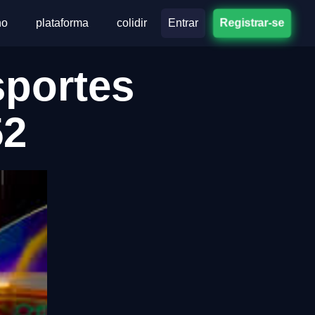
no
plataforma
colidir
Entrar
Registrar-se
portes
52