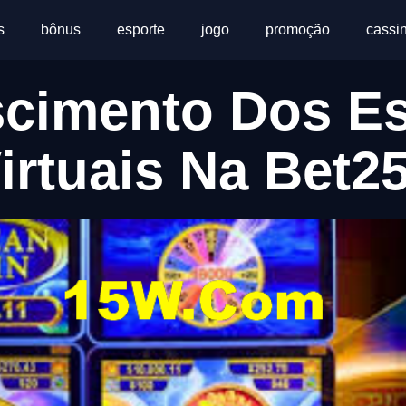
s
bônus
esporte
jogo
promoção
cassi
scimento Dos Es
irtuais Na Bet2