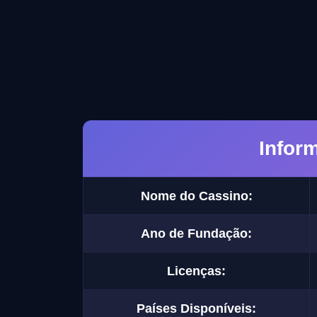
Infor
Nome do Cassino:
Ano de Fundação:
Licenças:
Países Disponíveis: