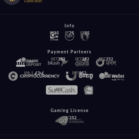
Learnt more
Info
Payment Partners
Gaming License