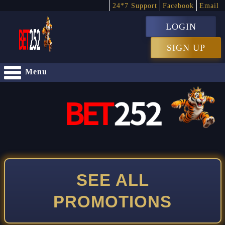
24*7 Support
Facebook
Email
LOGIN
SIGN UP
Menu
SEE ALL
PROMOTIONS