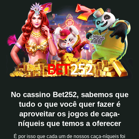
No cassino Bet252, sabemos que
tudo o que você quer fazer é
aproveitar os jogos de caça-
níqueis que temos a oferecer
É por isso que cada um de nossos caça-níqueis foi