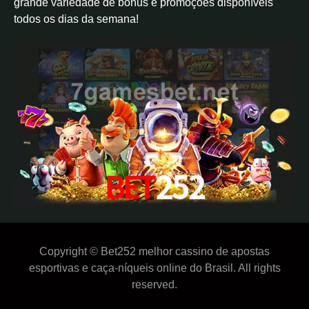
grande variedade de bônus e promoções disponíveis
todos os dias da semana!
Copyright © Bet252 melhor cassino de apostas
esportivas e caça-níqueis online do Brasil. All rights
reserved.