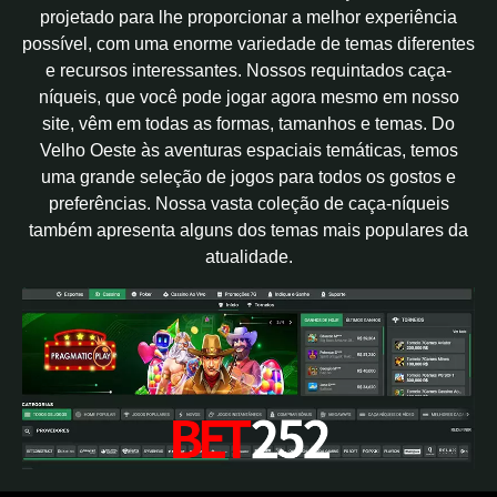
projetado para lhe proporcionar a melhor experiência
possível, com uma enorme variedade de temas diferentes
e recursos interessantes. Nossos requintados caça-
níqueis, que você pode jogar agora mesmo em nosso
site, vêm em todas as formas, tamanhos e temas. Do
Velho Oeste às aventuras espaciais temáticas, temos
uma grande seleção de jogos para todos os gostos e
preferências. Nossa vasta coleção de caça-níqueis
também apresenta alguns dos temas mais populares da
atualidade.