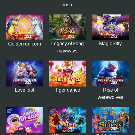
rush
Legacy of kong
Magic kitty
Golden unicorn
maxways
Tiger dance
Love idol
Rise of
werewolves