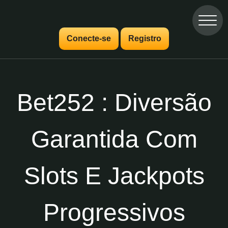
Conecte-se
Registro
Bet252 : Diversão
Garantida Com
Slots E Jackpots
Progressivos