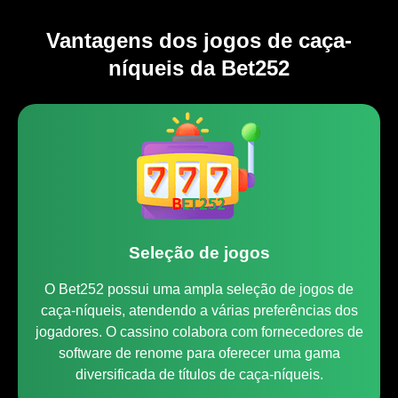
Vantagens dos jogos de caça-
níqueis da Bet252
Seleção de jogos
O Bet252 possui uma ampla seleção de jogos de
caça-níqueis, atendendo a várias preferências dos
jogadores. O cassino colabora com fornecedores de
software de renome para oferecer uma gama
diversificada de títulos de caça-níqueis.