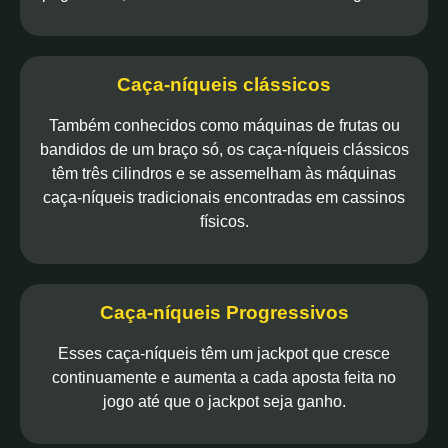
Caça-níqueis clássicos
Também conhecidos como máquinas de frutas ou
bandidos de um braço só, os caça-níqueis clássicos
têm três cilindros e se assemelham às máquinas
caça-níqueis tradicionais encontradas em cassinos
físicos.
Caça-níqueis Progressivos
Esses caça-níqueis têm um jackpot que cresce
continuamente e aumenta a cada aposta feita no
jogo até que o jackpot seja ganho.