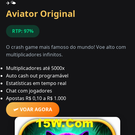
✈️🌤️
Aviator Original
RTP: 97%
O crash game mais famoso do mundo! Voe alto com
multiplicadores infinitos.
Multiplicadores até 5000x
Auto cash out programável
Estatísticas em tempo real
Chat com jogadores
Apostas R$ 0,10 a R$ 1.000
🛩️ VOAR AGORA