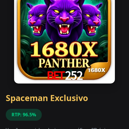
Spaceman Exclusivo
RTP: 96.5%