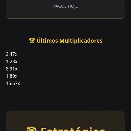
PAGOS HOJE
🏆 Últimos Multiplicadores
2.47x
1.23x
8.91x
1.89x
15.67x