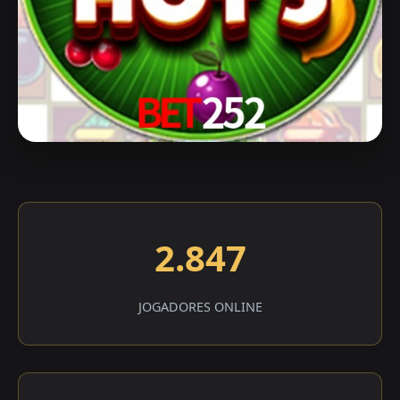
2.847
JOGADORES ONLINE