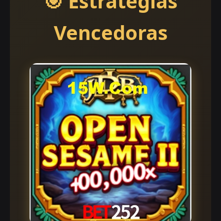
🎯 Estratégias
Vencedoras