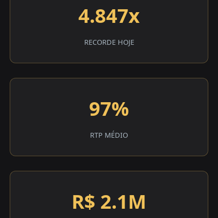
4.847x
RECORDE HOJE
97%
RTP MÉDIO
R$ 2.1M