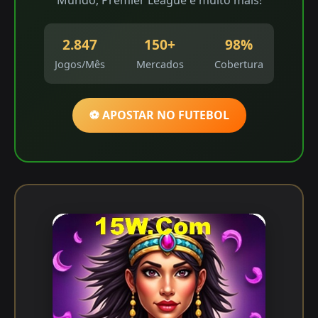
Mundo, Premier League e muito mais!
2.847
150+
98%
Jogos/Mês
Mercados
Cobertura
⚽ APOSTAR NO FUTEBOL