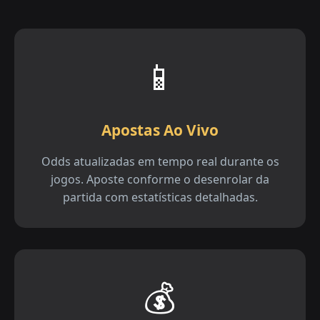
📱
Apostas Ao Vivo
Odds atualizadas em tempo real durante os
jogos. Aposte conforme o desenrolar da
partida com estatísticas detalhadas.
💰