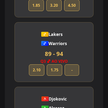
1.85
3.20
4.50
Lakers
🏀
Warriors
🏀
89 - 94
Q3 🏀 AO VIVO
2.10
1.75
-
Djokovic
🎾