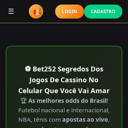
☰
LOGIN
CADASTRO
⚽ Bet252 Segredos Dos
Jogos De Cassino No
Celular Que Você Vai Amar
🏆
As melhores odds do Brasil!
Futebol nacional e internacional,
NBA, tênis com
apostas ao vivo
,