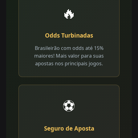
🔥
Odds Turbinadas
Brasileirão com odds até 15%
maiores! Mais valor para suas
apostas nos principais jogos.
⚽
Seguro de Aposta