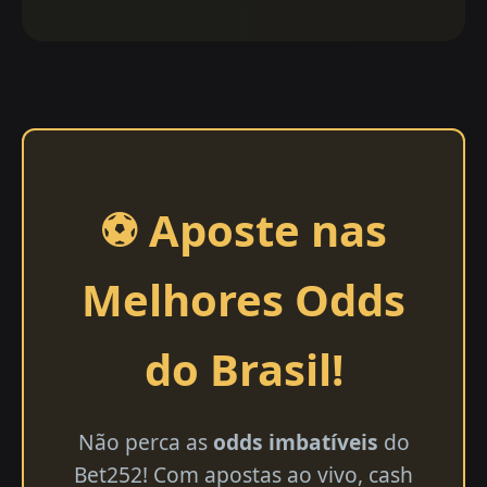
⚽ Aposte nas
Melhores Odds
do Brasil!
Não perca as
odds imbatíveis
do
Bet252! Com apostas ao vivo, cash