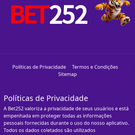
Políticas de Privacidade
Termos e Condições
Sitemap
Políticas de Privacidade
A Bet252 valoriza a privacidade de seus usuários e está
empenhada em proteger todas as informações
pessoais fornecidas durante o uso do nosso aplicativo.
Todos os dados coletados são utilizados