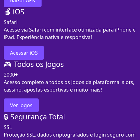
Baixar APK
🍎 iOS
Safari
Acesse via Safari com interface otimizada para iPhone e
iPad. Experiência nativa e responsiva!
Acessar iOS
🎮 Todos os Jogos
2000+
Acesso completo a todos os jogos da plataforma: slots,
cassino, apostas esportivas e muito mais!
Ver Jogos
🔒 Segurança Total
SSL
Proteção SSL, dados criptografados e login seguro com