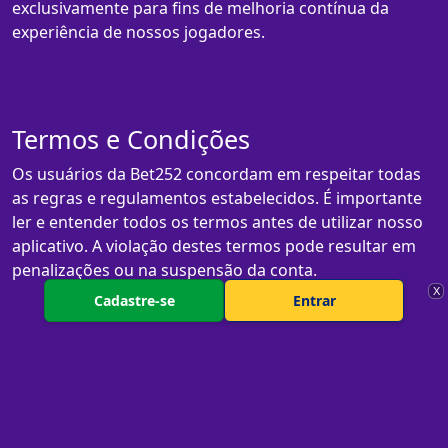
exclusivamente para fins de melhoria contínua da
experiência de nossos jogadores.
Termos e Condições
Os usuários da Bet252 concordam em respeitar todas
as regras e regulamentos estabelecidos. É importante
ler e entender todos os termos antes de utilizar nosso
aplicativo. A violação destes termos pode resultar em
penalizações ou na suspensão da conta.
X
Cadastre-se
Entrar