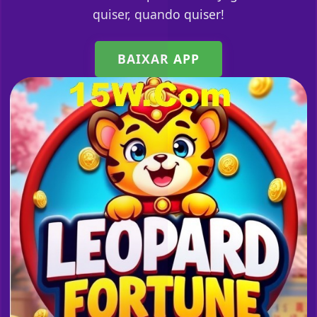
quiser, quando quiser!
BAIXAR APP