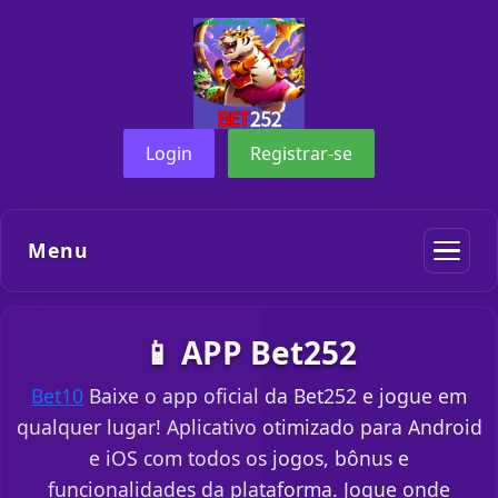
Login
Registrar-se
Menu
📱 APP Bet252
Bet10
Baixe o app oficial da Bet252 e jogue em
qualquer lugar! Aplicativo otimizado para Android
e iOS com todos os jogos, bônus e
funcionalidades da plataforma. Jogue onde