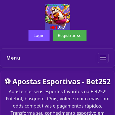
Login
Registrar-se
Menu
⚽ Apostas Esportivas - Bet252
Aposte nos seus esportes favoritos na Bet252!
Futebol, basquete, tênis, vôlei e muito mais com
odds competitivas e pagamentos rápidos.
Transforme seu conhecimento esportivo em