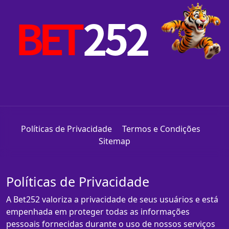
Políticas de Privacidade
Termos e Condições
Sitemap
Políticas de Privacidade
A Bet252 valoriza a privacidade de seus usuários e está
empenhada em proteger todas as informações
pessoais fornecidas durante o uso de nossos serviços