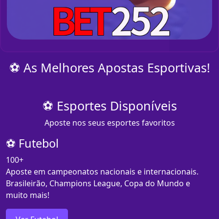
⚽ As Melhores Apostas Esportivas!
⚽ Esportes Disponíveis
Aposte nos seus esportes favoritos
⚽ Futebol
100+
Aposte em campeonatos nacionais e internacionais.
Brasileirão, Champions League, Copa do Mundo e
muito mais!