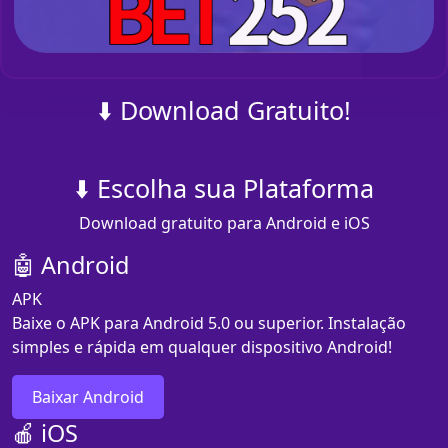
⬇️ Download Gratuito!
⬇️ Escolha sua Plataforma
Download gratuito para Android e iOS
🤖 Android
APK
Baixe o APK para Android 5.0 ou superior. Instalação
simples e rápida em qualquer dispositivo Android!
Baixar Android
🍎 iOS