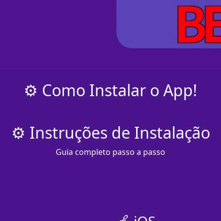
⚙️ Como Instalar o App!
⚙️ Instruções de Instalação
Guia completo passo a passo
🍎 iOS