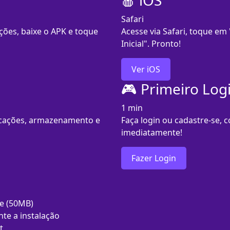
Safari
ções, baixe o APK e toque
Acesse via Safari, toque em 
Inicial". Pronto!
Ver iOS
🎮 Primeiro Log
1 min
ficações, armazenamento e
Faça login ou cadastre-se, c
imediatamente!
Fazer Login
te (50MB)
te a instalação
t