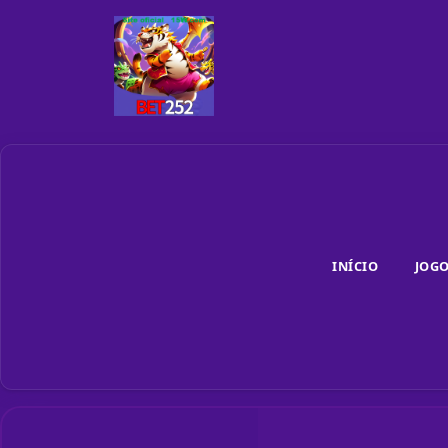
INÍCIO
JOG