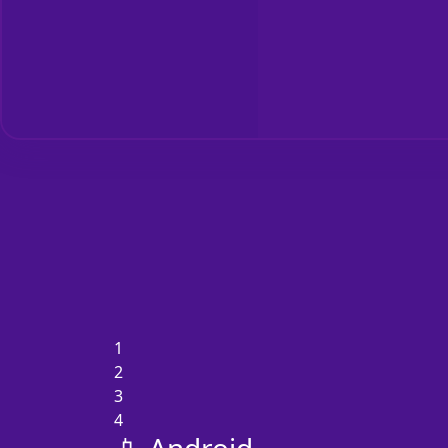
1
2
3
4
📱 Android