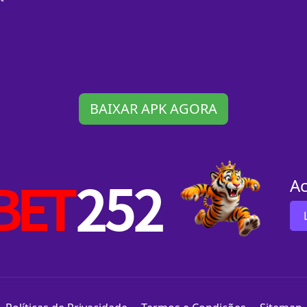
BAIXAR APK AGORA
A